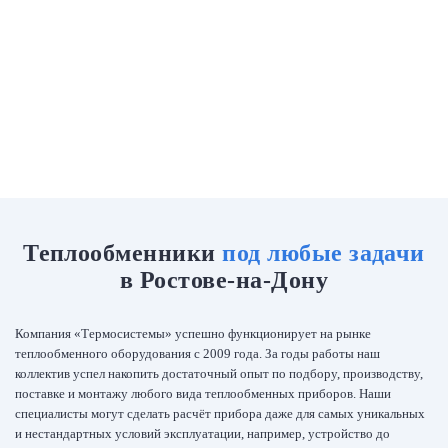
сусла
ДАТА:
ДАТА:
12.04.18
Фарфоровый завод
Отзывы 2gis
02.10.19
"Феникс"
ЗАКАЗЧИК:
ДАТА:
ЗАКАЗЧИК:
Частный заказчик, г.
ДАТА:
ЗАКАЗЧИК:
Частная пивоварня
Белгород
Санаторий
Отзывы tiu.ru
ЗАКАЗЧИК:
black BUFFALO brewery
"Источник"
Отгрузили паяный
ДАТА:
Изготовили
теплообменник для
ДАТА:
теплообменник для
иммерсионного
ЗАКАЗЧИК:
охлаждения пивного сусла.
ЗАКАЗЧИК:
охлаждения асиков. Задача
Охлаждает 230 л./ч. сусла с
теплообменника охлаждать
98С до 20С. Патрубки
диэлектрическую
теплообменника из
жидкость.
нержавеющей стали.
Теплообменники
под любые задачи
в Ростове-на-Дону
Компания «Термосистемы» успешно функционирует на рынке
теплообменного оборудования с 2009 года. За годы работы наш
коллектив успел накопить достаточный опыт по подбору, производству,
поставке и монтажу любого вида теплообменных приборов. Наши
специалисты могут сделать расчёт прибора даже для самых уникальных
и нестандартных условий эксплуатации, например, устройство до